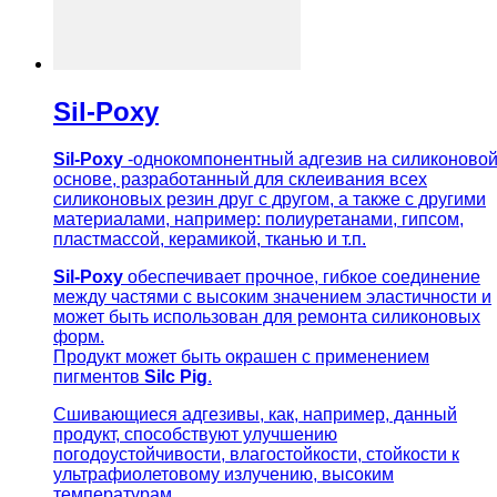
Sil-Poxy
Sil-Poxy
-однокомпонентный адгезив на силиконово
основе, разработанный для склеивания всех
силиконовых резин друг с другом, а также с другими
материалами, например: полиуретанами, гипсом,
пластмассой, керамикой, тканью и т.п.
Sil-Poxy
обеспечивает прочное, гибкое соединение
между частями с высоким значением эластичности и
может быть использован для ремонта силиконовых
форм.
Продукт может быть окрашен с применением
пигментов
Silc Pig
.
Сшивающиеся адгезивы, как, например, данный
продукт, способствуют улучшению
погодоустойчивости, влагостойкости, стойкости к
ультрафиолетовому излучению, высоким
температурам.