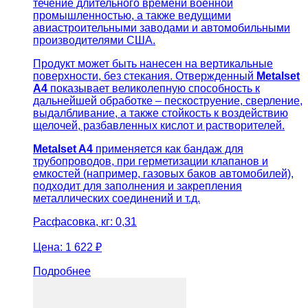
течение длительного времени военной
промышленностью, а также ведущими
авиастроительными заводами и автомобильными
производителями США.
Продукт может быть нанесен на вертикальные
поверхности, без стекания. Отвержденный
Metalset
A4
показывает великолепную способность к
дальнейшей обработке – пескоструение, сверление,
выдалбливание, а также стойкость к воздействию
щелочей, разбавленных кислот и растворителей.
Metalset A4
применяется как бандаж для
трубопроводов, при герметизации клапанов и
емкостей (например, газовых баков автомобилей),
подходит для заполнения и закрепления
металлических соединений и т.д.
Расфасовка, кг: 0,31
Цена:
1 622 ₽
Подробнее