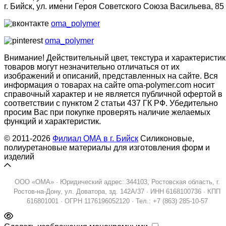
г. Бийск, ул. имени Героя Советского Союза Васильева, 85
oma_polymer
oma_polymer
Внимание! Действительный цвет, текстура и характеристик
товаров могут незначительно отличаться от их
изображений и описаний, представленных на сайте. Вся
информация о товарах на сайте oma-polymer.com носит
справочный характер и не является публичной офертой в
соответствии с пунктом 2 статьи 437 ГК РФ. Убедительно
просим Вас при покупке проверять наличие желаемых
функций и характеристик.
© 2011-2026
Филиал ОМА в г. Бийск
Силиконовые,
полиуретановые материалы для изготовления форм и
изделий
ООО «ОМА» · Юридический адрес: 344103, Ростовская область, г.
Ростов-на-Дону, ул. Доватора, зд. 142А/37 · ИНН 6168100736 · КПП
616801001 · ОГРН 1176196052120 · Тел.: +7 (863) 285-10-57