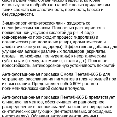
смол и различных органических веществ, которые
используются в обработке тканей с целью придания им
таких свойств как эластичность, прочность, блеска и
безусадочности.
3-аминопропилтриэтоксисилан - жидкость со
специфическим запахом. Полностью растворяется в
подкисленной уксусной кислотой до pH=4 воде
(одновременно происходит процесс гидролиза) и
органических растворителях (спирт, ароматические и
алифатические углеводороды). Эффективная добавка дл
улучшения адгезии различных полимеров (акрилаты,
алкиды, полиэфиры, полиуретаны) к неорганическим
субстратам (стеклу, алюминию, стали и др.). Повышает
водостойкость, антикоррозионную устойчивость покрытий.
Антифлотационная присадка Смола Пента®-605 Б для
устранения расслаивания пигментов в пленке эмалей при
их высыхании. Представляет собой 60% раствор
полиметилсилоксановой смолы в толуоле.
Антифлотационная присадка Пента®-605 Б препятствует
слипанию пигментов, обеспечивает их равномерное
распределение в пленке эмалей на основе природных и
синтетических связующих (пентафталевых, эпоксидных,
нитроэмалях). Обладает антиседиментационным