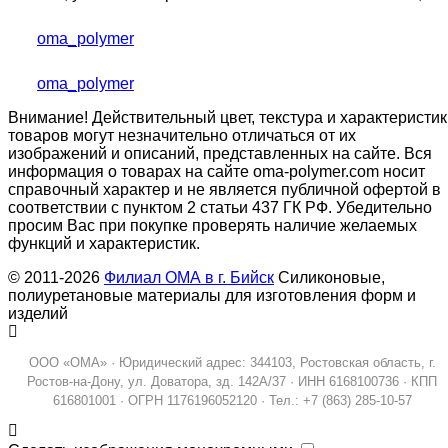
oma_polymer
oma_polymer
Внимание! Действительный цвет, текстура и характеристик
товаров могут незначительно отличаться от их
изображений и описаний, представленных на сайте. Вся
информация о товарах на сайте oma-polymer.com носит
справочный характер и не является публичной офертой в
соответствии с пунктом 2 статьи 437 ГК РФ. Убедительно
просим Вас при покупке проверять наличие желаемых
функций и характеристик.
© 2011-2026
Филиал ОМА в г. Бийск
Силиконовые,
полиуретановые материалы для изготовления форм и
изделий
ООО «ОМА» · Юридический адрес: 344103, Ростовская область, г.
Ростов-на-Дону, ул. Доватора, зд. 142А/37 · ИНН 6168100736 · КПП
616801001 · ОГРН 1176196052120 · Тел.: +7 (863) 285-10-57