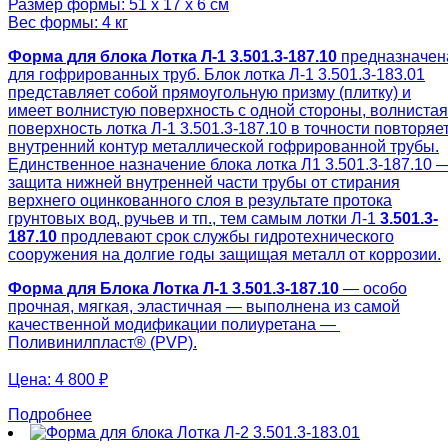
Размер формы: 51 х 17 х 6 см
Вес формы: 4 кг
Форма для блока Лотка Л-1 3.501.3-187.10
предназначен
для гофрированных труб. Блок лотка Л-1 3.501.3-183.01
представляет собой прямоугольную призму (плитку) и
имеет волнистую поверхность с одной стороны, волнистая
поверхность лотка Л-1 3.501.3-187.10 в точности повторяе
внутренний контур металлической гофрированной трубы.
Единственное назначение блока лотка Л1 3.501.3-187.10 
защита нижней внутренней части трубы от стирания
верхнего оцинкованного слоя в результате протока
грунтовых вод, ручьев и тп., тем самым лотки Л-1
3.501.3-
187.10
продлевают срок службы гидротехнического
сооружения на долгие годы защищая металл от коррозии.
Форма для Блока Лотка Л-1 3.501.3-187.10
— особо
прочная, мягкая, эластичная — выполнена из самой
качественной модификации полиуретана —
Поливинилпласт® (PVP).
Цена:
4 800 ₽
Подробнее