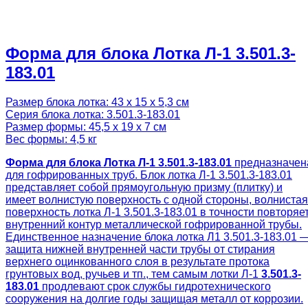
Форма для блока Лотка Л-1 3.501.3-
183.01
Размер блока лотка: 43 х 15 х 5,3 см
Серия блока лотка: 3.501.3-183.01
Размер формы: 45,5 х 19 х 7 см
Вес формы: 4,5 кг
Форма для блока Лотка Л-1 3.501.3-183.01
предназначен
для гофрированных труб. Блок лотка Л-1 3.501.3-183.01
представляет собой прямоугольную призму (плитку) и
имеет волнистую поверхность с одной стороны, волнистая
поверхность лотка Л-1 3.501.3-183.01 в точности повторяе
внутренний контур металлической гофрированной трубы.
Единственное назначение блока лотка Л1 3.501.3-183.01 
защита нижней внутренней части трубы от стирания
верхнего оцинкованного слоя в результате протока
грунтовых вод, ручьев и тп., тем самым лотки Л-1
3.501.3-
183.01
продлевают срок службы гидротехнического
сооружения на долгие годы защищая металл от коррозии.