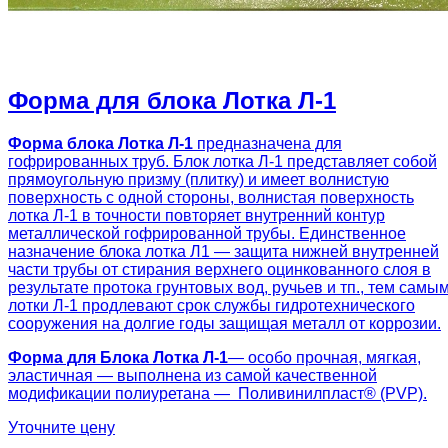
Форма для блока Лотка Л-1
Форма блока Лотка Л-1
предназначена для
гофрированных труб. Блок лотка Л-1 представляет собой
прямоугольную призму (плитку) и имеет волнистую
поверхность с одной стороны, волнистая поверхность
лотка Л-1 в точности повторяет внутренний контур
металлической гофрированной трубы. Единственное
назначение блока лотка Л1 ― защита нижней внутренней
части трубы от стирания верхнего оцинкованного слоя в
результате протока грунтовых вод, ручьев и тп., тем самы
лотки Л-1 продлевают срок службы гидротехнического
сооружения на долгие годы защищая металл от коррозии.
Форма для Блока Лотка Л-1
— особо прочная, мягкая,
эластичная — выполнена из самой качественной
модификации полиуретана — Поливинилпласт® (PVP).
Уточните цену