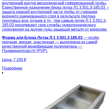
внутренний контур металлической гофрированной трубы.
Единственное назначение блока лотка Л1 3.501.3-185.03 
защита нижней внутренней части трубы от стирания
верхнего оцинкованного слоя в результате протока
грунтовых вод, ручьев и тп., тем самым лотки Л-1 3.501.3-
185.03 продлевают срок службы гидротехнического
сооружения на долгие годы защищая металл от коррозии.
Форма для Блока Лотка Л-1 3.501.3-185.03
— особо
прочная, мягкая, эластичная — выполнена из самой
качественной модификации полиуретана —
Поливинилпласт® (PVP).
Цена:
7 200 ₽
Подробнее