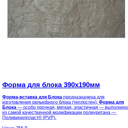
Форма для блока 390х190мм
Форма-вставка для Блока
предназначена для
изготовления рельефного блока (теплостен).
Форма для
Блока
— особо прочная, мягкая, эластичная — выполнен
из самой качественной модификации полиуретана —
Поливинилпласт® (PVP).