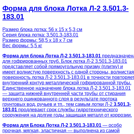
Форма для блока Лотка Л-2 3.501.3-
183.01
Размер блока лотка: 56 х 15 х 5,3 см
Серия блока лотка: 3.501.3-183.01
Размер формы: 58,5 х 18 х 7 см
Вес формы: 5,5 кг
Форма для блока Лотка Л-2 3.501.3-183.01
предназначен
для гофрированных труб. Блок лотка Л-2 3.501.3-183.01
представляет собой прямоугольную призму (плитку) и
имеет волнистую поверхность с одной стороны, волнистая
поверхность лотка Л-2 3.501.3-183.01 в точности повторяе
внутренний контур металлической гофрированной трубы.
Единственное назначение блока лотка Л-2 3.501.3-183.01
― защита нижней внутренней части трубы от стирания
верхнего оцинкованного слоя в результате протока
грунтовых вод, ручьев и тп., тем самым лотки Л-2
3.501.3-
183.01
продлевают срок службы гидротехнического
сооружения на долгие годы защищая металл от коррозии.
Форма для Блока Лотка Л-2 3.501.3-183.01
— особо
прочная, мягкая, эластичная — выполнена из самой