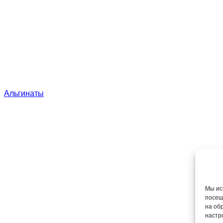
Альгинаты
Мы ис
посещ
на об
настр