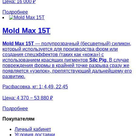
Цена:
16 000 ₽
Подробнее
Mold Max 15T
Mold Max 15T
— полупрозрачный (бесцветный) силикон,
который используется для производства форм или
создания спецэффектов (таких как «кожа») с
использованием красящих пигментов
Silc Pig
. В случае
повреждения формы в крайней точке разрыва сразу же
появляется «узелок», препятствующий дальнейшему его
развитию.
Расфасовка, кг: 1; 4,49, 22,45
Цена:
4 370 − 53 880 ₽
Подробнее
Покупателям
Личный кабинет
Условия доставки