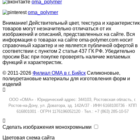
oma_polymer
oma_polymer
Внимание! Действительный цвет, текстура и характеристик
товаров могут незначительно отличаться от их
изображений и описаний, представленных на сайте. Вся
информация о товарах на сайте oma-polymer.com носит
справочный характер и не является публичной офертой в
соответствии с пунктом 2 статьи 437 ГК РФ. Убедительно
просим Вас при покупке проверять наличие желаемых
функций и характеристик.
© 2011-2026
Филиал ОМА в г. Бийск
Силиконовые,
полиуретановые материалы для изготовления форм и
изделий
ООО «ОМА» · Юридический адрес: 344103, Ростовская область, г.
Ростов-на-Дону, ул. Доватора, зд. 142А/37 · ИНН 6168100736 · КПП
616801001 · ОГРН 1176196052120 · Тел.: +7 (863) 285-10-57
Сделать изображения монохромными
Цветовая схема сайта