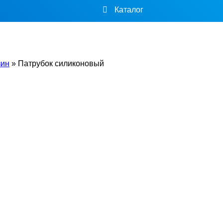
Каталог
зин
»
Патрубок силиконовый