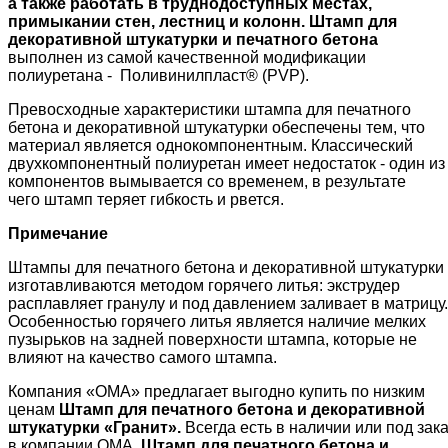
а также работать в труднодоступных местах,
примыкании стен, лестниц и колонн. Штамп для
декоративной штукатурки и печатного бетона
выполнен из самой качественной модификации
полиуретана - Поливинилпласт® (PVP).
Превосходные характеристики штампа для печатного
бетона и декоративной штукатурки обеспечены тем, что
материал является однокомпонентным. Классический
двухкомпонентный полиуретан имеет недостаток - один из
компонентов вымывается со временем, в результате
чего штамп теряет гибкость и рвется.
Примечание
Штампы для печатного бетона и декоративной штукатурки
изготавливаются методом горячего литья: экструдер
расплавляет гранулу и под давлением заливает в матрицу.
Особенностью горячего литья является наличие мелких
пузырьков на задней поверхности штампа, которые не
влияют на качество самого штампа.
Компания «ОМА» предлагает выгодно купить по низким
ценам
Штамп для печатного бетона и декоративной
штукатурки «Гранит»
.
Всегда есть в наличии или под зак
в компании ОМА.
Штамп для печатного бетона и