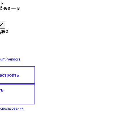
ть
обнее — в
идео
unt} vendors
астроить
ть
использования