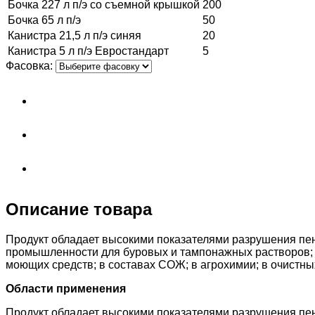
Бочка 227 л п/э со съемной крышкой
200
Бочка 65 л п/э
50
Канистра 21,5 л п/э синяя
20
Канистра 5 л п/э Евростандарт
5
Фасовка:
Описание товара
Продукт обладает высокими показателями разрушения пе
промышленности для буровых и тампонажных растворов; в
моющих средств; в составах СОЖ; в агрохимии; в очистн
Области применения
Продукт обладает высокими показателями разрушения пе