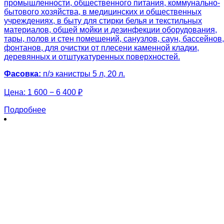
промышленности, общественного питания, коммунально-
бытового хозяйства, в медицинских и общественных
учреждениях, в быту для стирки белья и текстильных
материалов, общей мойки и дезинфекции оборудования,
тары, полов и стен помещений, санузлов, саун, бассейнов,
фонтанов, для очистки от плесени каменной кладки,
деревянных и отштукатуренных поверхностей.
Фасовка:
п/э канистры 5 л, 20 л.
Цена:
1 600 − 6 400 ₽
Подробнее