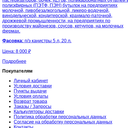
пастеризаторов, бочек, КЕГов, поликарбонатных бутылей 
полиэфирных (ПЭТФ, ПЭН) бутылок на предприятиях
молочной, пивобезалкогольной, ликеро-водочной,
винодельческой, кондитерской, крахмало-паточной,
дрожжевой промышленности, на предприятиях по
производству майонезов, соусов, кетчупов, на молочных
фермах.
Фасовка:
п/э канистры 5 л, 20 л.
Цена:
8 000 ₽
Подробнее
Покупателям
Личный кабинет
Условия доставки
Пункты выдачи
Условия оплаты
Возврат товара
Заказы / Запросы
Калькуляторы доставки
Политика обработки персональных данных
Согласие на обработку персональных данных
Контакты