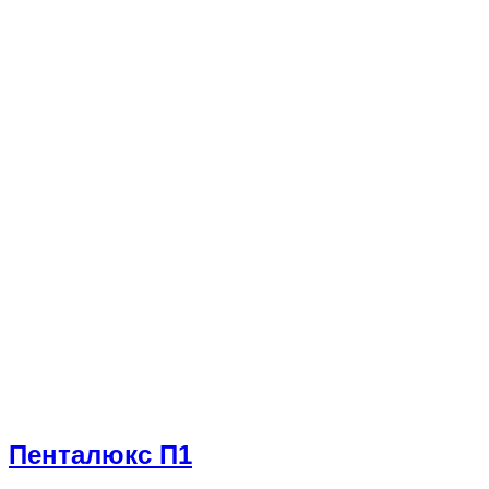
Пенталюкс П1