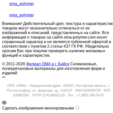
oma_polymer
oma_polymer
Внимание! Действительный цвет, текстура и характеристик
товаров могут незначительно отличаться от их
изображений и описаний, представленных на сайте. Вся
информация о товарах на сайте oma-polymer.com носит
справочный характер и не является публичной офертой в
соответствии с пунктом 2 статьи 437 ГК РФ. Убедительно
просим Вас при покупке проверять наличие желаемых
функций и характеристик.
© 2011-2026
Филиал ОМА в г. Бийск
Силиконовые,
полиуретановые материалы для изготовления форм и
изделий
ООО «ОМА» · Юридический адрес: 344103, Ростовская область, г.
Ростов-на-Дону, ул. Доватора, зд. 142А/37 · ИНН 6168100736 · КПП
616801001 · ОГРН 1176196052120 · Тел.: +7 (863) 285-10-57
Сделать изображения монохромными