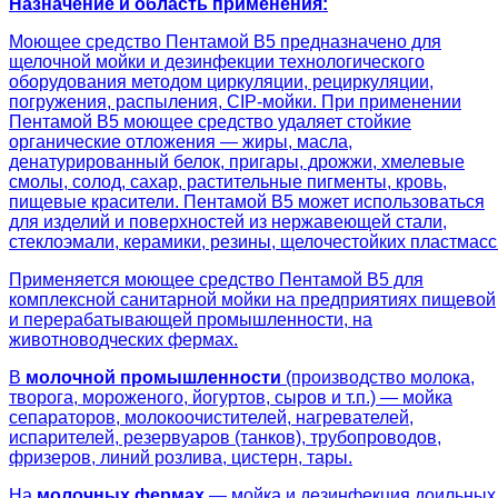
Назначение и область применения:
Моющее средство Пентамой В5 предназначено для
щелочной мойки и дезинфекции технологического
оборудования методом циркуляции, рециркуляции,
погружения, распыления, CIP-мойки. При применении
Пентамой В5 моющее средство удаляет стойкие
органические отложения — жиры, масла,
денатурированный белок, пригары, дрожжи, хмелевые
смолы, солод, сахар, растительные пигменты, кровь,
пищевые красители. Пентамой В5 может использоваться
для изделий и поверхностей из нержавеющей стали,
стеклоэмали, керамики, резины, щелочестойких пластмасс
Применяется моющее средство Пентамой В5 для
комплексной санитарной мойки на предприятиях пищевой
и перерабатывающей промышленности, на
животноводческих фермах.
В
молочной промышленности
(производство молока,
творога, мороженого, йогуртов, сыров и т.п.) — мойка
сепараторов, молокоочистителей, нагревателей,
испарителей, резервуаров (танков), трубопроводов,
фризеров, линий розлива, цистерн, тары.
На
молочных фермах
— мойка и дезинфекция доильных