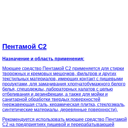
Пентамой С2
Назначение и область применения:
Моющее средство Пентамой С2 применяется для стирки
творожных и кремовых мешочков, фильтров и других
текстильных материалов, имеющих контакт с пищевыми
продуктами, для замачивания хлопчатобумажного белого
белья, спецодежды, лабораторных халатов с целью
отбеливания и дезинфекции, а также для мойки и
санитарной обработки твердых поверхностей
(нержавеющая сталь, керамическая плитка, стеклоэмаль,
синтетические материалы, деревянные поверхности).
Рекомендуется использовать моющее средство Пентамой
С2 на предприятиях пищевой и перерабатывающей