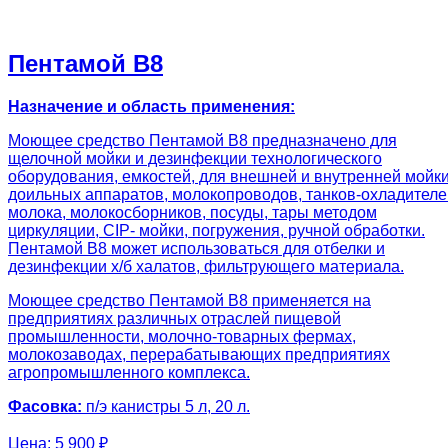
Пентамой В8
Назначение и область применения:
Моющее средство Пентамой В8 предназначено для
щелочной мойки и дезинфекции технологического
оборудования, емкостей, для внешней и внутренней мойк
доильных аппаратов, молокопроводов, танков-охладителе
молока, молокосборников, посуды, тары методом
циркуляции, CIP- мойки, погружения, ручной обработки.
Пентамой В8 может использоваться для отбелки и
дезинфекции х/б халатов, фильтрующего материала.
Моющее средство Пентамой В8 применяется на
предприятиях различных отраслей пищевой
промышленности, молочно-товарных фермах,
молокозаводах, перерабатывающих предприятиях
агропромышленного комплекса.
Фасовка:
п/э канистры 5 л, 20 л.
Цена:
5 900 ₽