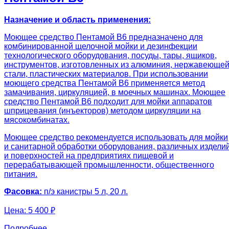
Назначение и область применения:
Моющее средство Пентамой В6 предназначено для
комбинированной щелочной мойки и дезинфекции
технологического оборудования, посуды, тары, ящиков,
инструментов, изготовленных из алюминия, нержавеюще
стали, пластических материалов. При использовании
моющего средства Пентамой В6 применяется метод
замачивания, циркуляцией, в моечных машинах. Моющее
средство Пентамой В6 подходит для мойки аппаратов
шприцевания (инъекторов) методом циркуляции на
мясокомбинатах.
Моющее средство рекомендуется использовать для мойки
и санитарной обработки оборудования, различных издели
и поверхностей на предприятиях пищевой и
перерабатывающей промышленности, общественного
питания.
Фасовка:
п/э канистры 5 л, 20 л.
Цена:
5 400 ₽
Подробнее