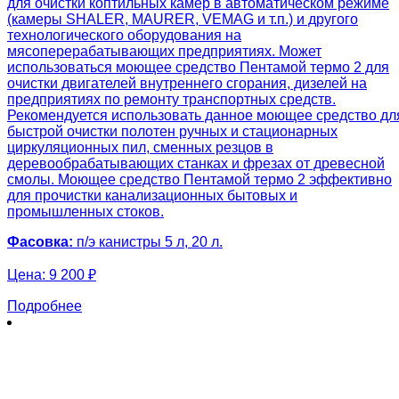
для очистки коптильных камер в автоматическом режиме
(камеры SHALER, MAURER, VEMAG и т.п.) и другого
технологического оборудования на
мясоперерабатывающих предприятиях. Может
использоваться моющее средство Пентамой термо 2 для
очистки двигателей внутреннего сгорания, дизелей на
предприятиях по ремонту транспортных средств.
Рекомендуется использовать данное моющее средство дл
быстрой очистки полотен ручных и стационарных
циркуляционных пил, сменных резцов в
деревообрабатывающих станках и фрезах от древесной
смолы. Моющее средство Пентамой термо 2 эффективно
для прочистки канализационных бытовых и
промышленных стоков.
Фасовка:
п/э канистры 5 л, 20 л.
Цена:
9 200 ₽
Подробнее