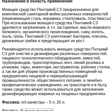
Назначение и область применения:
Моющее средство Пентамой С3 предназначено для
комплексной санитарной мойки различных поверхностей
(нержавеющая сталь, керамика, стеклоэмаль, пластмассы)
При исользовании моющего средства Пентамой С3
удаляются загрязнения, в т.ч. застарелые, масло-жирового
белкового, органического происхождения, сажу, копоть,
пыль, грязь. Пентамой С3 уничтожает бактерии, плесень,
дрожжевые грибки и предотвращает их рост.
Рекомендуется использовать моющее средство Пнтаомй
С3 для очистки и дезинфекции различных поверхностей,
пищевого технологического оборудования, емкостей,
трубопроводов, транспортерных лент, линий розлива и
упаковки, тары, инвентаря, инструментов, рабочих столов,
а так же для уборки производственных помещений на
предприятиях пищевой и перерабатывающей
промышленности, общественного питания, в лечебно-
профилактических учреждениях, на транспорте и в быту,
также средство может использоваться для заполнения
дезинфицирующих ковриках на пищевых предприятиях.
Фасовка:
п/э канистры – 5 л, 20 л.
Фасовка: