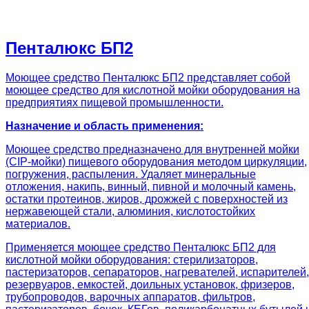
Пенталюкс БП2
Моющее средство Пенталюкс БП2 представляет собой
моющее средство для кислотной мойки оборудования на
предприятиях пищевой промышленности.
Назначение и область применения:
Моющее средство предназначено для внутренней мойки
(CIP-мойки) пищевого оборудования методом циркуляции,
погружения, распыления. Удаляет минеральные
отложения, накипь, винный, пивной и молочный камень,
остатки протеинов, жиров, дрожжей с поверхностей из
нержавеющей стали, алюминия, кислотостойких
материалов.
Применяется моющее средство Пенталюкс БП2 для
кислотной мойки оборудования: стерилизаторов,
пастеризаторов, сепараторов, нагревателей, испарителей,
резервуаров, емкостей, доильных установок, фризеров,
трубопроводов, варочных аппаратов, фильтров,