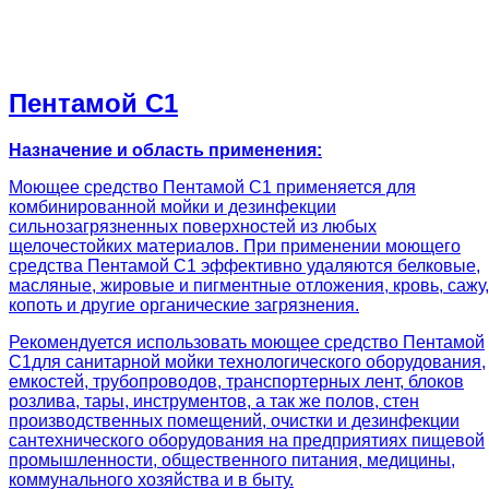
Пентамой С1
Назначение и область применения:
Моющее средство Пентамой С1 применяется для
комбинированной мойки и дезинфекции
сильнозагрязненных поверхностей из любых
щелочестойких материалов. При применении моющего
средства Пентамой С1 эффективно удаляются белковые,
масляные, жировые и пигментные отложения, кровь, сажу,
копоть и другие органические загрязнения.
Рекомендуется использовать моющее средство Пентамой
С1для санитарной мойки технологического оборудования,
емкостей, трубопроводов, транспортерных лент, блоков
розлива, тары, инструментов, а так же полов, стен
производственных помещений, очистки и дезинфекции
сантехнического оборудования на предприятиях пищевой
промышленности, общественного питания, медицины,
коммунального хозяйства и в быту.