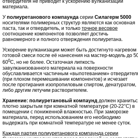
отвердителя не приводит к ускорению вулканизации
материала.
У
полиуретанового компаунда
серии
Силагерм 5000
носителями полимерных структур являются как основная
паста, так и отвердитель, и только
точное весовое
соотношение компонентов позволяет достичь
равномерного и полного отверждения полиуретана.
Ускорение вулканизации может быть достигнуто нагревом
готовой смеси после её нанесения на мастер-модель до 50
0
60
С, но не более. Остаточная липкость
завулканизованного материала на поверхности
обуславливается частичным «выпотеванием» отвердител
(при плохом перемешивании компонентов) и исчезает
после протирания изопропиловым спиртом, денатуратом,
либо другим летучим растворителем.
Хранение:
полиуретановый компаунд
должен хранитьс
плотно закрытым при комнатной температуре (20-22°C) в
помещении с пониженной влажностью. При заморозке
материала, перед использованием его необходимо
выдержать при комнатной температуре не менее суток.
Каждая партия полиуретанового компаунда серии