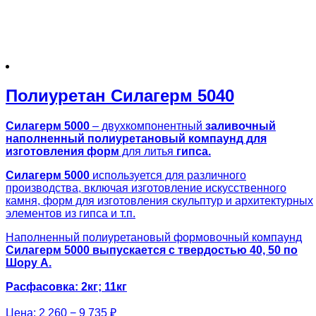
Полиуретан Силагерм 5040
Силагерм 5000
– двухкомпонентный
заливочный
наполненный полиуретановый компаунд для
изготовления форм
для литья
гипса.
Силагерм 5000
используется для различного
производства, включая изготовление искусственного
камня, форм для изготовления скульптур и архитектурных
элементов из гипса и т.п.
Наполненный полиуретановый формовочный компаунд
Силагерм 5000
выпускается с твердостью 40, 50 по
Шору А.
Расфасовка: 2кг; 11кг
Цена:
2 260 − 9 735 ₽