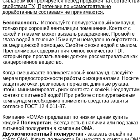
Силагерм контролируется перед продажей на соответстви
свойствам ТУ.
Претензии по «самостоятельно
доработанным составам» не принимаются.
Безопасность:
Используйте полиуретановый компаунд
только при хорошей вентиляции помещения. Контакт с
кожей и глазами может вызвать раздражение. Промойте
глаза водой в течение 15 минут и немедленно обратитесь
за медицинской помощью. Смойте с кожи водой c мылом.
Преполимеры содержат ничтожное количество TDI,
который при проглатывании должен рассматриваться как
канцерогенное вещество.
Когда смешиваете полиуретановый компаунд, следуйте
мерам предосторожности работы с изоцианатами. Носите
защитные очки, резиновые перчатки, длинные рукава,
чтобы минимизировать риск контакта с кожей. Недопустим
контакт с питьевой водой! При работе с полиуретановым
компаундом необходимо применять средства защиты
согласно ГОСТ 12.4.011-87.
Компания «ОМА» предлагает по низким ценам купить
жидкий
Полиуретан.
Всегда есть в наличии или под заказ
литьевой полиуретан в компании ОМА.
Двухкомпонентный полиуретан -
заказать онлайн на
сайте ОМА. Купить полиуретан Вы можете в компании ОМ