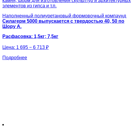
камня, форм для изготовления скульптур и архитектурных
элементов из гипса и т.п.
Наполненный полиуретановый формовочный компаунд
Силагерм 5000
выпускается с твердостью 40, 50 по
Шору А.
Расфасовка: 1,5кг; 7,5кг
Цена:
1 695 − 6 713 ₽
Подробнее