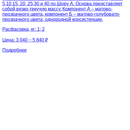
5,10,15, 20, 25,30 и 40 по Шору А. Основа представляет
собой вязко-текучую массу. Компонент А – матово-
прозрачного цвета, компонент Б – матово-голубовато-
прозрачного цвета, однородной консистенции.
Расфасовка, кг: 1; 2
Цена:
3 040 − 5 840 ₽
Подробнее