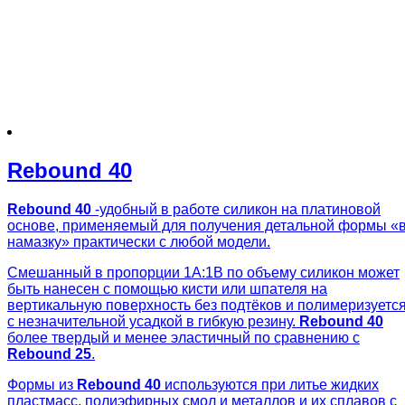
Rebound 40
Rebound 40
-удобный в работе силикон на платиновой
основе, применяемый для получения детальной формы «
намазку» практически с любой модели.
Смешанный в пропорции 1А:1В по объему силикон может
быть нанесен с помощью кисти или шпателя на
вертикальную поверхность без подтёков и полимеризуетс
с незначительной усадкой в гибкую резину.
Rebound 40
более твердый и менее эластичный по сравнению с
Rebound 25
.
Формы из
Rebound 40
используются при литье жидких
пластмасс, полиэфирных смол и металлов и их сплавов с