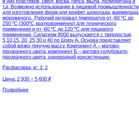
в них пластиков, смол, воска, гипса, мыла, полиуретана и
т.д. Возможно использование в пищевой промышленности
для изготовления форм для конфет, шоколада, мармелада
мороженого. Рабочий интервал температур от -60 ºС до
250 ºС (300ºС кратковременно) для технического
применения и от -60 ºС до 120 ºС для пищевого
применения. Силагерм 8000 выпускается с твердостью
5,10,15, 20, 25,30 и 40 по Шору А. Основа представляет
собой вязко-текучую массу. Компонент А – матово-
прозрачного цвета, компонент Б – матово-голубовато-
прозрачного цвета, однородной консистенции.
Расфасовка, кг: 1; 2
Цена:
2 930 − 5 600 ₽
Подробнее