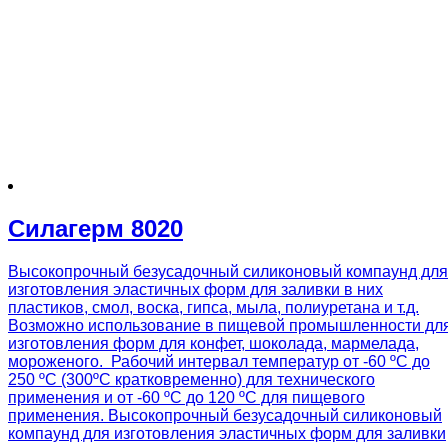
Силагерм 8020
Высокопрочный безусадочный силиконовый компаунд для
изготовления эластичных форм для заливки в них
пластиков, смол, воска, гипса, мыла, полиуретана и т.д.
Возможно использование в пищевой промышленности дл
изготовления форм для конфет, шоколада, мармелада,
мороженого. Рабочий интервал температур от -60 ºС до
250 ºС (300ºС кратковременно) для технического
применения и от -60 ºС до 120 ºС для пищевого
применения. Высокопрочный безусадочный силиконовый
компаунд для изготовления эластичных форм для заливки