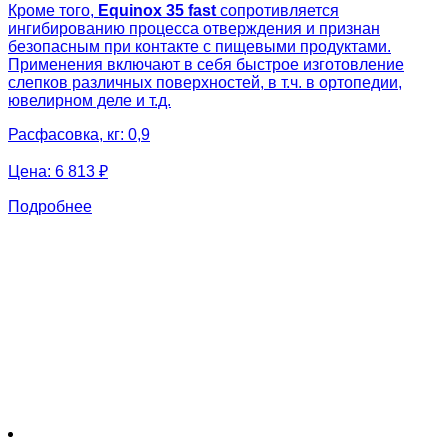
Кроме того,
Equinox 35 fast
сопротивляется
ингибированию процесса отверждения и признан
безопасным при контакте с пищевыми продуктами.
Применения включают в себя быстрое изготовление
слепков различных поверхностей, в т.ч. в ортопедии,
ювелирном деле и т.д.
Расфасовка, кг: 0,9
Цена:
6 813 ₽
Подробнее