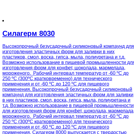
Силагерм 8030
Высокопрочный безусадочный силиконовый компаунд для
изготовления эластичных форм для заливки в них
пластиков, смол, воска, гипса, мыла, полиуретана и т.д.
Возможно использование в пищевой промышленности дл
изготовления форм для конфет, шоколада, мармелада,
мороженого. Рабочий интервал температур от -60 ºС до
250 ºС (300ºС кратковременно) для технического
применения и от -60 ºС до 120 ºС для пищевого
применения. Высокопрочный безусадочный силиконовый
компаунд для изготовления эластичных форм для заливки
в них пластиков, смол, воска, гипса, мыла, полиуретана и
т.д. Возможно использование в пищевой промышленности
для изготовления форм для конфет, шоколада, мармелада
мороженого. Рабочий интервал температур от -60 ºС до
250 ºС (300ºС кратковременно) для технического
применения и от -60 ºС до 120 ºС для пищевого
применения. Силагерм 8000 выпускается с твердостью