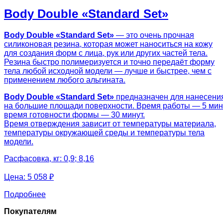
Body Double «Standard Set»
Body Double «Standard Set»
— это очень прочная
силиконовая резина, которая может наноситься на кожу
для создания форм с лица, рук или других частей тела.
Резина быстро полимеризуется и точно передаёт форму
тела любой исходной модели — лучше и быстрее, чем с
применением любого альгината.
Body Double «Standard Set»
предназначен для нанесени
на большие площади поверхности. Время работы — 5 мин.
время готовности формы — 30 минут.
Время отверждения зависит от температуры материала,
температуры окружающей среды и температуры тела
модели.
Расфасовка, кг: 0,9; 8,16
Цена:
5 058 ₽
Подробнее
Покупателям