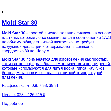
Mold Star 30
Mold Star 30
–простой в использовании силикон на основе
платины, который легко смешивается в соотношении 1А:1
по объему, обладает низкой вязкостью, не требует
вакуумной дегазации и отверждается в силикон с
твердостью 30 по Шору А.
Mold Star 30
применяется для изготовления как простых,
так и сложных форм с большим количеством поднутрений,
которые используются для литья воска, гипса, каучуков,
бетона, металлов и их сплавов с низкой температурой
плавления.
Расфасовка, кг: 0,9; 7,98; 39,91
Цена:
4 023 − 126 515 ₽
Подробнее