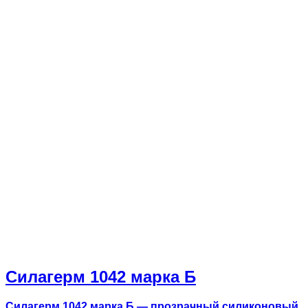
Силагерм 1042 марка Б
Силагерм 1042 марка Б — прозрачный силиконовый