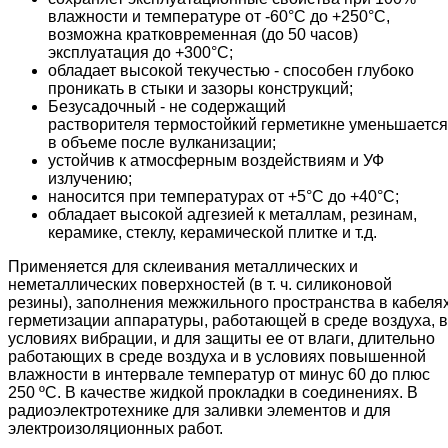
влажности и температуре от -60°C до +250°C,
возможна кратковременная (до 50 часов)
эксплуатация до +300°C;
обладает высокой текучестью - способен глубоко
проникать в стыки и зазоры конструкций;
Безусадочный - не содержащий
растворителя термостойкий герметикне уменьшается
в объеме после вулканизации;
устойчив к атмосферным воздействиям и УФ
излучению;
наносится при температурах от +5°C до +40°C;
обладает высокой адгезией к металлам, резинам,
керамике, стеклу, керамической плитке и т.д.
Применяется для склеивания металлических и
неметаллических поверхностей (в т. ч. силиконовой
резины), заполнения межжильного пространства в кабеля
герметизации аппаратуры, работающей в среде воздуха, в
условиях вибрации, и для защиты ее от влаги, длительно
работающих в среде воздуха и в условиях повышенной
влажности в интервале температур от минус 60 до плюс
250 ºС. В качестве жидкой прокладки в соединениях. В
радиоэлектротехнике для заливки элементов и для
электроизоляционных работ.