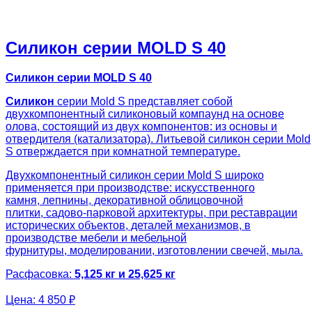
Силикон серии MOLD S 40
Силикон серии MOLD S 40
Силикон
серии Mold S представляет собой
двухкомпонентный силиконовый компаунд на основе
олова, состоящий из двух компонентов: из основы и
отвердителя (катализатора). Литьевой силикон серии Mold
S отверждается при комнатной температуре.
Двухкомпонентный силикон серии Mold S широко
применяется при производстве: искусственного
камня, лепнины, декоративной облицовочной
плитки, садово-парковой архитектуры, при реставрации
исторических объектов, деталей механизмов, в
производстве мебели и мебельной
фурнитуры, моделировании, изготовлении свечей, мыла.
Расфасовка:
5,125 кг и 25,625 кг
Цена:
4 850 ₽