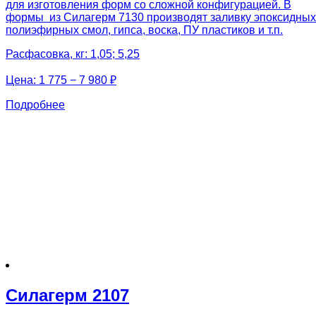
для изготовления форм со сложной конфигурацией. В
формы из Силагерм 7130 производят заливку эпоксидных
полиэфирных смол, гипса, воска, ПУ пластиков и т.п.
Расфасовка, кг: 1,05; 5,25
Цена:
1 775 − 7 980 ₽
Подробнее
Силагерм 2107