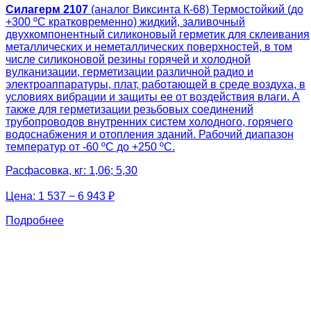
Силагерм 2107
(аналог Виксинта К-68) Термостойкий (до
+300 ºС кратковременно) жидкий, заливочный
двухкомпонентный силиконовый герметик для склеивания
металлических и неметаллических поверхностей, в том
числе силиконовой резины горячей и холодной
вулканизации, герметизации различной радио и
электроаппаратуры, плат, работающей в среде воздуха, в
условиях вибрации и защиты ее от воздействия влаги. А
также для герметизации резьбовых соединений
трубопроводов внутренних систем холодного, горячего
водоснабжения и отопления зданий. Рабочий диапазон
температур от -60 ºС до +250 ºС.
Расфасовка, кг: 1,06; 5,30
Цена:
1 537 − 6 943 ₽
Подробнее