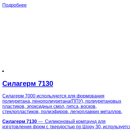
Подробнее
Силагерм 7130
Силагерм 7000 используются для формования
полиуретана, пенополиуретана(ППУ), полиуретановых
пластиков, эпоксидных смол, гипса, восков,
стеклопластиков, полиэфиров, легкоплавких металлов.
Силагерм 7130
— Силиконовый компаунд для
изготовления форм с твердостью по Шору 30, используетс