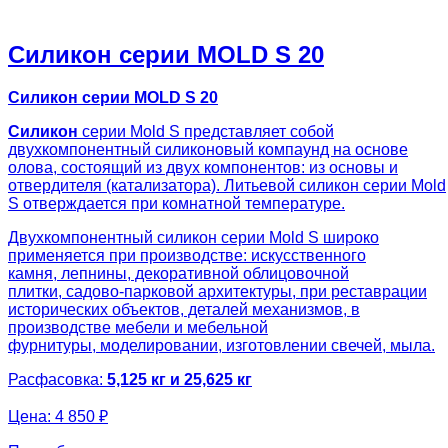
Силикон серии MOLD S 20
Силикон серии MOLD S 20
Силикон
серии Mold S представляет собой
двухкомпонентный силиконовый компаунд на основе
олова, состоящий из двух компонентов: из основы и
отвердителя (катализатора). Литьевой силикон серии Mold
S отверждается при комнатной температуре.
Двухкомпонентный силикон серии Mold S широко
применяется при производстве: искусственного
камня, лепнины, декоративной облицовочной
плитки, садово-парковой архитектуры, при реставрации
исторических объектов, деталей механизмов, в
производстве мебели и мебельной
фурнитуры, моделировании, изготовлении свечей, мыла.
Расфасовка:
5,125 кг и 25,625 кг
Цена:
4 850 ₽