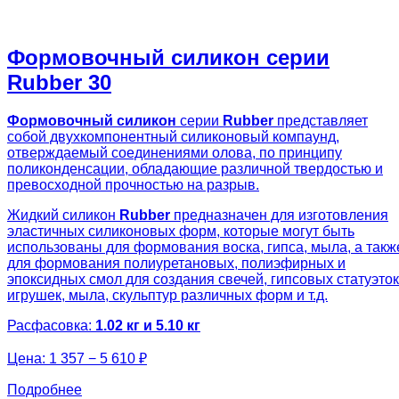
Формовочный силикон серии
Rubber 30
Формовочный силикон
серии
Rubber
представляет
собой двухкомпонентный силиконовый компаунд,
отверждаемый соединениями олова, по принципу
поликонденсации, обладающие различной твердостью и
превосходной прочностью на разрыв.
Жидкий силикон
Rubber
предназначен для изготовления
эластичных силиконовых форм, которые могут быть
использованы для формования воска, гипса, мыла, а такж
для формования полиуретановых, полиэфирных и
эпоксидных смол для создания свечей, гипсовых статуэток
игрушек, мыла, скульптур различных форм и т.д.
Расфасовка:
1.02 кг и 5.10 кг
Цена:
1 357 − 5 610 ₽
Подробнее