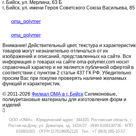
г. Бийск, ул. Мерлина, 63 Б
г. Бийск, ул. имени Героя Советского Союза Васильева, 85
oma_polymer
oma_polymer
Внимание! Действительный цвет, текстура и характеристик
товаров могут незначительно отличаться от их
изображений и описаний, представленных на сайте. Вся
информация о товарах на сайте oma-polymer.com носит
справочный характер и не является публичной офертой в
соответствии с пунктом 2 статьи 437 ГК РФ. Убедительно
просим Вас при покупке проверять наличие желаемых
функций и характеристик.
© 2011-2026
Филиал ОМА в г. Бийск
Силиконовые,
полиуретановые материалы для изготовления форм и
изделий
ООО «ОМА» · Юридический адрес: 344103, Ростовская область, г.
Ростов-на-Дону, ул. Доватора, зд. 142А/37 · ИНН 6168100736 · КПП
616801001 · ОГРН 1176196052120 · Тел.: +7 (863) 285-10-57