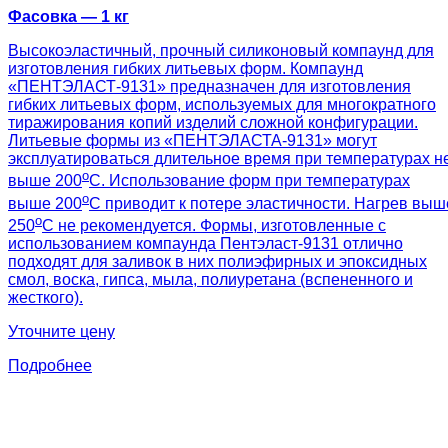
Фасовка — 1 кг
Высокоэластичный, прочный силиконовый компаунд для
изготовления гибких литьевых форм. Компаунд
«ПЕНТЭЛАСТ-9131» предназначен для изготовления
гибких литьевых форм, используемых для многократного
тиражирования копий изделий сложной конфигурации.
Литьевые формы из «ПЕНТЭЛАСТА-9131» могут
эксплуатироваться длительное время при температурах н
о
выше 200
С. Использование форм при температурах
о
выше 200
С приводит к потере эластичности. Нагрев выш
о
250
С не рекомендуется. Формы, изготовленные с
использованием компаунда Пентэласт-9131 отлично
подходят для заливок в них полиэфирных и эпоксидных
смол, воска, гипса, мыла, полиуретана (вспененного и
жесткого).
Уточните цену
Подробнее