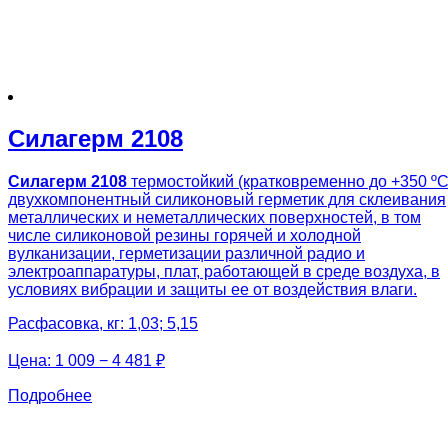
Силагерм 2108
Силагерм 2108
термостойкий (кратковременно до +350 ºС
двухкомпонентный силиконовый герметик для склеивания
металлических и неметаллических поверхностей, в том
числе силиконовой резины горячей и холодной
вулканизации, герметизации различной радио и
электроаппаратуры, плат, работающей в среде воздуха, в
условиях вибрации и защиты ее от воздействия влаги.
Расфасовка, кг: 1,03; 5,15
Цена:
1 009 − 4 481 ₽
Подробнее