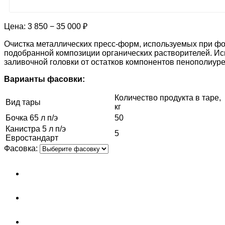
Цена:
3 850 − 35 000 ₽
Очистка металлических пресс-форм, используемых при фо
подобранной композиции органических растворителей. Исп
заливочной головки от остатков компонентов пенополиуре
Варианты фасовки:
Количество продукта в таре,
Вид тары
кг
Бочка 65 л п/э
50
Канистра 5 л п/э
5
Евростандарт
Фасовка: