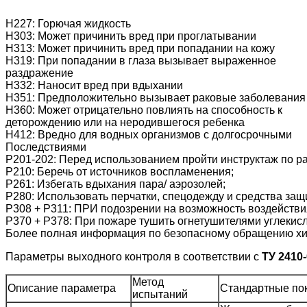
Н227: Горючая жидкость
Н303: Может причинить вред при проглатывании
Н313: Может причинить вред при попадании на кожу
Н319: При попадании в глаза вызывает выраженное
раздражение
Н332: Наносит вред при вдыхании
Н351: Предположительно вызывает раковые заболевания
Н360: Может отрицательно повлиять на способность к
деторождению или на неродившегося ребенка
H412: Вредно для водных организмов с долгосрочными
Последствиями
Р201-202: Перед использованием пройти инструктаж по ра
Р210: Беречь от источников воспламенения;
Р261: Избегать вдыхания пара/ аэрозолей;
Р280: Использовать перчатки, спецодежду и средства защ
Р308 + Р311: ПРИ подозрении на возможность воздействи
Р370 + Р378: При пожаре тушить огнетушителями углекис
Более полная информация по безопасному обращению хим
Параметры выходного контроля в соответствии с
ТУ 2410-
Метод
Описание параметра
Стандартные по
испытаний